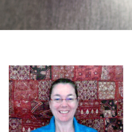
a
v
i
g
a
t
i
o