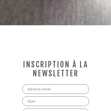
a
v
i
g
INSCRIPTION À LA
a
NEWSLETTER
t
i
o