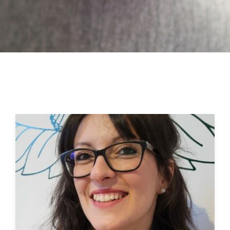
a
v
i
g
a
t
i
o