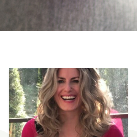
a
v
i
g
a
t
i
o