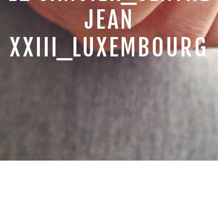
JEAN
a
XXIII_LUXEMBOURG
v
i
g
a
t
i
o