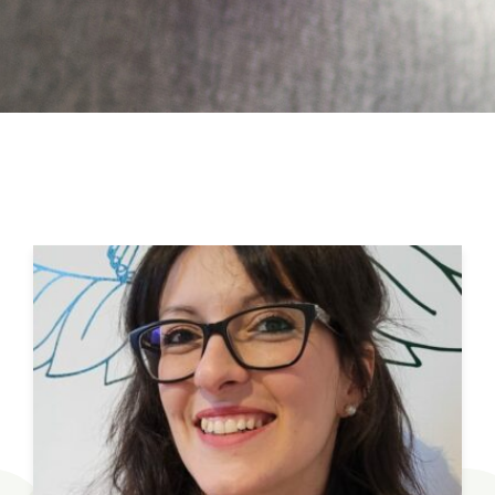
a
v
i
g
a
t
i
o