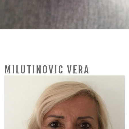
a
v
i
g
MILUTINOVIC VERA
a
t
i
o