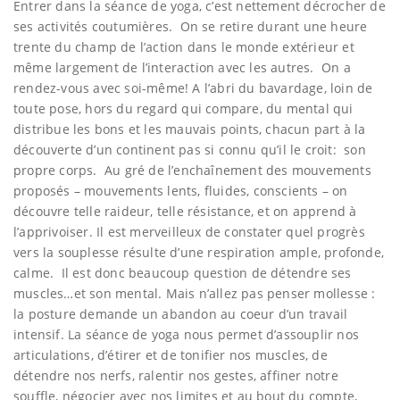
Entrer dans la séance de yoga, c’est nettement décrocher de
ses activités coutumières. On se retire durant une heure
trente du champ de l’action dans le monde extérieur et
même largement de l’interaction avec les autres. On a
rendez-vous avec soi-même! A l’abri du bavardage, loin de
toute pose, hors du regard qui compare, du mental qui
distribue les bons et les mauvais points, chacun part à la
découverte d’un continent pas si connu qu’il le croit: son
propre corps. Au gré de l’enchaînement des mouvements
proposés – mouvements lents, fluides, conscients – on
découvre telle raideur, telle résistance, et on apprend à
l’apprivoiser. Il est merveilleux de constater quel progrès
vers la souplesse résulte d’une respiration ample, profonde,
calme. Il est donc beaucoup question de détendre ses
muscles…et son mental. Mais n’allez pas penser mollesse :
la posture demande un abandon au coeur d’un travail
intensif. La séance de yoga nous permet d’assouplir nos
articulations, d’étirer et de tonifier nos muscles, de
détendre nos nerfs, ralentir nos gestes, affiner notre
souffle, négocier avec nos limites et au bout du compte,