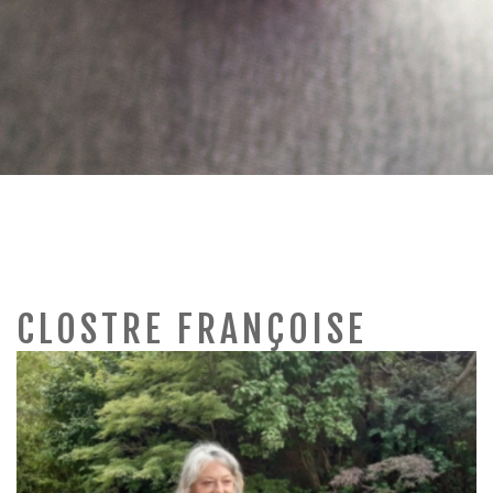
a
v
i
g
a
CLOSTRE FRANÇOISE
t
i
o