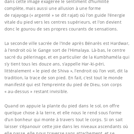
dans cette image exagérée le sentiment d’humilité
complète, mais aussi une allusion à une forme
de rajayoga (« argenté » se dit rajat) où l’on guide l’énergie
vitale du pied vers les centres supérieurs, et l’on devient
donc le gourou de ses propres courants de sensations.
La seconde ville sacrée de l’Inde après Bénarès est Hardwar,
à l’endroit où le Gange sort de l’Himalaya. Là-bas, le centre
sacré du pèlerinage, et en particulier de la Kumbhaméla qui
s’y tient tous les douze ans, s’appelle Har-ki-péri,
littéralement « le pied de Shiva », l’endroit où l’on voit, dit la
tradition, la trace de son pied. En fait, c’est tout le monde
manifesté qui est l’empreinte du pied de Dieu, son corps
« au-dessus » restant invisible.
Quand on appuie la plante du pied dans le sol, on offre
quelque chose à la terre, et elle nous le rend sous forme
d’un bonheur qui monte à travers tout le corps. Si on sait
laisser s’épanouir cette joie dans les niveaux ascendants où
elle passe, elle nous traverse sans attachement, et se