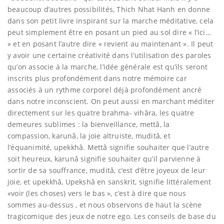
beaucoup d’autres possibilités, Thich Nhat Hanh en donne
dans son petit livre inspirant sur la marche méditative, cela
peut simplement être en posant un pied au sol dire « l’ici…
» et en posant l’autre dire « revient au maintenant ». Il peut
y avoir une certaine créativité dans l’utilisation des paroles
qu’on associe à la marche, l’idée générale est qu’ils seront
inscrits plus profondément dans notre mémoire car
associés à un rythme corporel déjà profondément ancré
dans notre inconscient. On peut aussi en marchant méditer
directement sur les quatre brahma- vihâra, les quatre
demeures sublimes : la bienveillance, mettâ, la
compassion, karunâ, la joie altruiste, muditâ, et
l’équanimité, upekkhâ. Mettâ signifie souhaiter que l’autre
soit heureux, karunâ signifie souhaiter qu’il parvienne à
sortir de sa souffrance, muditâ, c’est d’être joyeux de leur
joie, et upekkhâ, Upekshâ en sanskrit, signifie littéralement
«voir (les choses) vers le bas », c’est à dire que nous
sommes au-dessus , et nous observons de haut la scène
tragicomique des jeux de notre ego. Les conseils de base du