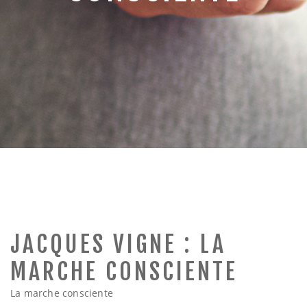
a
v
i
g
a
t
JACQUES VIGNE : LA
i
MARCHE CONSCIENTE
La marche consciente
o