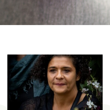
a
v
i
g
a
t
i
o