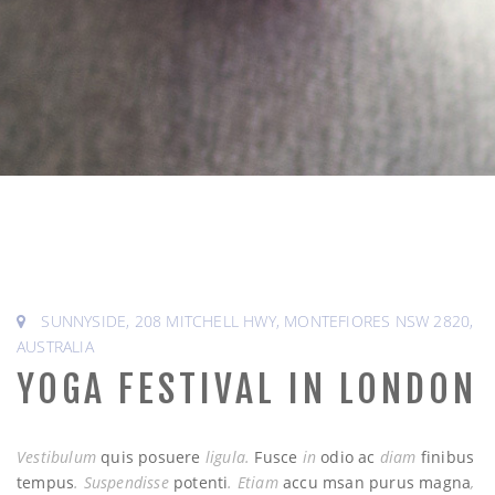
a
v
i
g
a
SUNNYSIDE, 208 MITCHELL HWY, MONTEFIORES NSW 2820,
AUSTRALIA
t
YOGA FESTIVAL IN LONDON
i
Vestibulum
quis posuere
ligula.
Fusce
in
odio ac
diam
finibus
tempus
. Suspendisse
potenti
. Etiam
accu msan purus magna
,
o