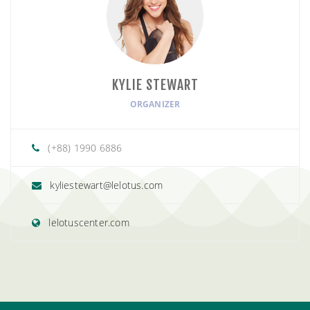
KYLIE STEWART
ORGANIZER
(+88) 1990 6886
kyliestewart@lelotus.com
lelotuscenter.com