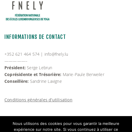
INFORMATIONS DE CONTACT
+352 621 464 574 |
info@fnely.lu
—————–
Président:
Serge Lebrun
Coprésidente et Trésorière:
Marie-Paule Berweiler
Conseillère:
Sandrine Lavigne
Conditions générales d’utilisation
Nous utilisons des cookies pour vous garantir la meilleure
expérience sur notre site. Si vous continuez à utiliser ce