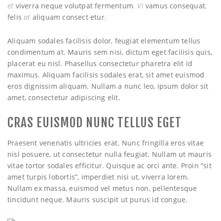
et
viverra neque volutpat fermentum
. Vi
vamus consequat
,
felis
at
aliquam consect etur
.
n
Aliquam sodales facilisis dolor, feugiat elementum tellus
condimentum at. Mauris sem nisi, dictum eget facilisis quis,
placerat eu nisl. Phasellus consectetur pharetra elit id
maximus. Aliquam facilisis sodales erat, sit amet euismod
eros dignissim aliquam. Nullam a nunc leo, ipsum dolor sit
amet, consectetur adipiscing elit.
CRAS EUISMOD NUNC TELLUS EGET
Praesent venenatis ultricies erat. Nunc fringilla eros vitae
nisl posuere, ut consectetur nulla feugiat. Nullam ut mauris
vitae tortor sodales efficitur. Quisque ac orci ante. Proin “sit
amet turpis lobortis”, imperdiet nisi ut, viverra lorem.
Nullam ex massa, euismod vel metus non, pellentesque
tincidunt neque. Mauris suscipit ut purus id congue.