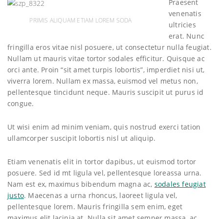
Praesent
venenatis
PRIMIS ALIQUAM ETIAM LOREM SODA
ultricies
erat. Nunc
fringilla eros vitae nisl posuere, ut consectetur nulla feugiat.
Nullam ut mauris vitae tortor sodales efficitur. Quisque ac
orci ante. Proin “sit amet turpis lobortis”, imperdiet nisi ut,
viverra lorem. Nullam ex massa, euismod vel metus non,
pellentesque tincidunt neque. Mauris suscipit ut purus id
congue.
Ut wisi enim ad minim veniam, quis nostrud exerci tation
ullamcorper suscipit lobortis nisl ut aliquip.
Etiam venenatis elit in tortor dapibus, ut euismod tortor
posuere. Sed id mt ligula vel, pellentesque loreassa urna.
Nam est ex, maximus bibendum magna ac,
sodales feugiat
justo
. Maecenas a urna rhoncus, laoreet ligula vel,
pellentesque lorem. Mauris fringilla sem enim, eget
maximus elit lacinia at. Nulla sit amet semper massa, ac